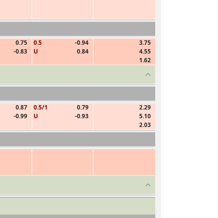
0.75
0.5
-0.94
3.75
-0.83
U
0.84
4.55
1.62
0.87
0.5/1
0.79
2.29
-0.99
U
-0.93
5.10
2.03