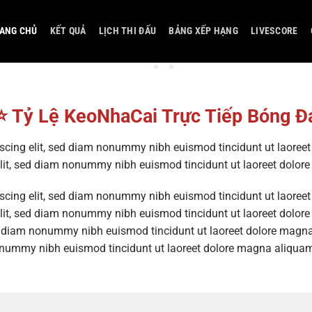
ANG CHỦ
KẾT QUẢ
LỊCH THI ĐẤU
BẢNG XẾP HẠNG
LIVESCORE
 ⭐️ Tỷ Lệ KeoNhaCai Trực Tiếp Bóng 
iscing elit, sed diam nonummy nibh euismod tincidunt ut laoree
elit, sed diam nonummy nibh euismod tincidunt ut laoreet dolor
iscing elit, sed diam nonummy nibh euismod tincidunt ut laoree
 elit, sed diam nonummy nibh euismod tincidunt ut laoreet dolo
sed diam nonummy nibh euismod tincidunt ut laoreet dolore magn
nonummy nibh euismod tincidunt ut laoreet dolore magna aliquam