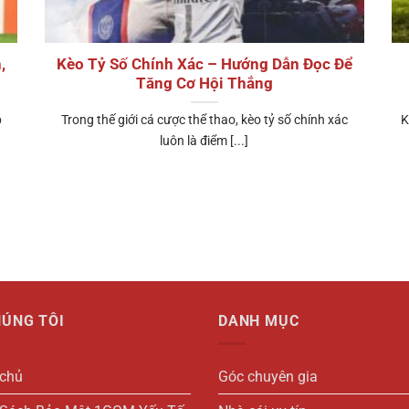
,
Kèo Tỷ Số Chính Xác – Hướng Dẫn Đọc Để
Tăng Cơ Hội Thắng
p
Trong thế giới cá cược thể thao, kèo tỷ số chính xác
K
luôn là điểm [...]
HÚNG TÔI
DANH MỤC
 chủ
Góc chuyên gia