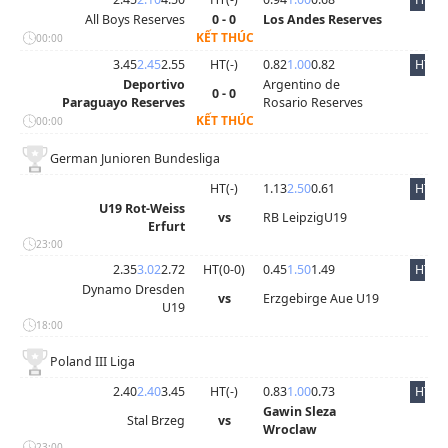
All Boys Reserves
0 - 0
Los Andes Reserves
KẾT THÚC
00:00
3.45
2.45
2.55
HT(
-
)
0.82
1.00
0.82
HT
Deportivo
Argentino de
0 - 0
Paraguayo Reserves
Rosario Reserves
KẾT THÚC
00:00
German Junioren Bundesliga
HT(
-
)
1.13
2.50
0.61
HT
U19 Rot-Weiss
vs
RB LeipzigU19
Erfurt
23:00
2.35
3.02
2.72
HT(
0
-
0
)
0.45
1.50
1.49
HT
Dynamo Dresden
vs
Erzgebirge Aue U19
U19
18:00
Poland III Liga
2.40
2.40
3.45
HT(
-
)
0.83
1.00
0.73
HT
Gawin Sleza
Stal Brzeg
vs
Wroclaw
23:00