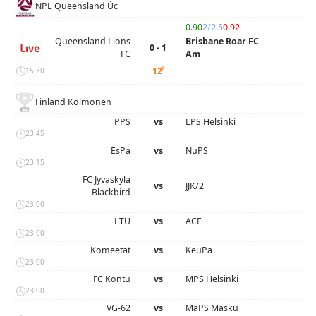
NPL Queensland Úc
0.90
2/2.5
0.92
Queensland Lions
Brisbane Roar FC
0 - 1
FC
Am
'
12
15:30
Finland Kolmonen
PPS
vs
LPS Helsinki
23:45
EsPa
vs
NuPS
23:15
FC Jyvaskyla
vs
JJK/2
Blackbird
23:00
LTU
vs
ACF
23:00
Komeetat
vs
KeuPa
23:00
FC Kontu
vs
MPS Helsinki
23:00
VG-62
vs
MaPS Masku