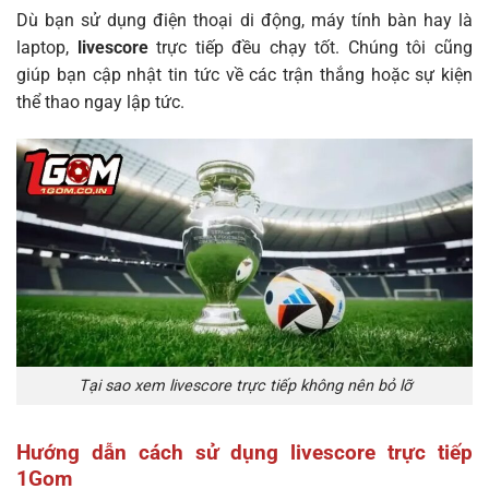
Dù bạn sử dụng điện thoại di động, máy tính bàn hay là
laptop,
livescore
trực tiếp đều chạy tốt. Chúng tôi cũng
giúp bạn cập nhật tin tức về các trận thắng hoặc sự kiện
thể thao ngay lập tức.
Tại sao xem livescore trực tiếp không nên bỏ lỡ
Hướng dẫn cách sử dụng livescore trực tiếp
1Gom