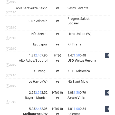
23:00
ASD Seravezza Calcio
vs
Sestri Levante
23:00
Progres Sakiet
Club Africain
vs
Eddaier
23:00
Nữ Utrecht
vs
Hera United (W)
23:00
Eyupspor
vs
KF Tirana
22:00
1.81
2.40
7.90
HT(
-
)
1.47
1.50
0.48
HT
Alto Adige/Sudtirol
vs
USD Virtus Verona
22:00
KF Istogu
vs
KF FC Mitrovica
22:00
Le Havre (W)
vs
Nữ Saint Malo
21:00
2.24
2.55
3.52
HT(
0
-
0
)
1.03
1.50
0.79
HT
Bayern Munich
vs
Aston Villa
19:00
5.25
2.45
2.05
HT(
0
-
0
)
1.01
1.00
0.84
HT
Melbourne City
vs
Palermo