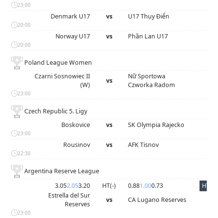
23:00
Denmark U17
vs
U17 Thụy Điển
20:00
Norway U17
vs
Phần Lan U17
20:00
Poland League Women
Czarni Sosnowiec II
Nữ Sportowa
vs
(W)
Czworka Radom
23:00
Czech Republic 5. Ligy
Boskovice
vs
SK Olympia Rajecko
23:00
Rousinov
vs
AFK Tisnov
22:30
Argentina Reserve League
3.05
2.05
3.20
HT(
-
)
0.88
1.00
0.73
HT
Estrella del Sur
vs
CA Lugano Reserves
Reserves
23:00