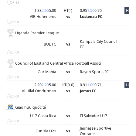
23:15
1.83
2.65
5.00
HT(
-
)
0.95
1.50
0.70
HT
VfB Hohenems
vs
Lustenau FC
23:00
Uganda Premier League
Kampala City Council
BUL FC
vs
FC
23:00
Council of East and Central Africa Football Associ
Gor Mahia
vs
Rayon Sports FC
23:00
2.20
2.20
5.00
HT(
0
-
0
)
0.91
1.00
0.71
HT
Al-Hilal Omdurman
vs
Jamus FC
20:00
Giao hữu quốc tế
U17 Costa Rica
vs
El Salvador U17
23:00
Jeunesse Sportive
Tunisia U21
vs
Omrane