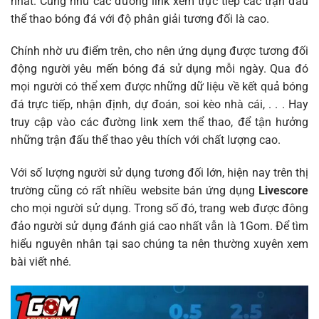
nhất. Cũng như các đường link xem trực tiếp các trận đấu
thể thao bóng đá với độ phân giải tương đối là cao.
Chính nhờ ưu điểm trên, cho nên ứng dụng được tương đối
động người yêu mến bóng đá sử dụng mỗi ngày. Qua đó
mọi người có thể xem được những dữ liệu về kết quả bóng
đá trực tiếp, nhận định, dự đoán, soi kèo nhà cái, . . . Hay
truy cập vào các đường link xem thể thao, để tận hưởng
những trận đấu thể thao yêu thích với chất lượng cao.
Với số lượng người sử dụng tương đối lớn, hiện nay trên thị
trường cũng có rất nhiều website bán ứng dụng
Livescore
cho mọi người sử dụng. Trong số đó, trang web được đông
đảo người sử dụng đánh giá cao nhất vẫn là 1Gom. Để tìm
hiểu nguyên nhân tại sao chúng ta nên thường xuyên xem
bài viết nhé.