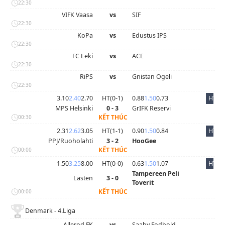
22:30
VIFK Vaasa
vs
SIF
22:30
KoPa
vs
Edustus IPS
22:30
FC Leki
vs
ACE
22:30
RiPS
vs
Gnistan Ogeli
22:30
3.10
2.40
2.70
HT(
0
-
1
)
0.88
1.50
0.73
HT
MPS Helsinki
0 - 3
GrIFK Reservi
KẾT THÚC
00:30
2.31
2.62
3.05
HT(
1
-
1
)
0.90
1.50
0.84
HT
PPJ/Ruoholahti
3 - 2
HooGee
KẾT THÚC
00:00
1.50
3.25
8.00
HT(
0
-
0
)
0.63
1.50
1.07
HT
Tampereen Peli
Lasten
3 - 0
Toverit
KẾT THÚC
00:00
Denmark - 4.Liga
Allerod FK
vs
Saaby Fodbold