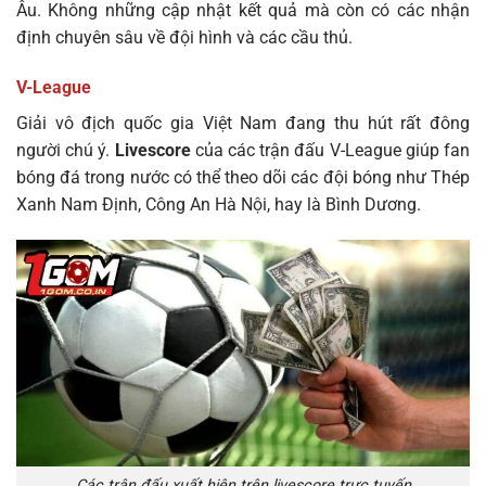
Âu. Không những cập nhật kết quả mà còn có các nhận
định chuyên sâu về đội hình và các cầu thủ.
V-League
Giải vô địch quốc gia Việt Nam đang thu hút rất đông
người chú ý.
Livescore
của các trận đấu V-League giúp fan
bóng đá trong nước có thể theo dõi các đội bóng như Thép
Xanh Nam Định, Công An Hà Nội, hay là Bình Dương.
Các trận đấu xuất hiện trên livescore trực tuyến