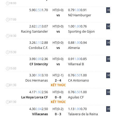
18:00
5.90
2.53
1.70
HT(
0
-
0
)
0.79
1.00
0.91
HT
vs
Nữ Hamburger
17:00
2.62
2.25
3.07
HT(
0
-
0
)
1.00
1.00
0.76
HT
Racing Santander
vs
Sporting de Gijon
16:30
3.26
2.13
2.88
HT(
0
-
0
)
0.88
1.00
0.94
HT
Cordoba C.F.
vs
Almeria
15:30
3.99
2.09
2.36
HT(
0
-
0
)
0.91
1.00
0.85
HT
CF Intercity
vs
Villarreal B
15:00
3.30
1.90
3.10
HT(
2
-
1
)
0.76
0.50
1.00
HT
Dos Hermanas
2 - 4
CA Antoniano
KẾT THÚC
01:30
4.17
1.92
2.56
HT(
0
-
0
)
0.76
0.50
1.00
HT
La Hoya Lorca CF
0 - 0
Aguilas CF
KẾT THÚC
01:30
4.30
2.04
2.50
HT(
0
-
2
)
1.13
1.00
0.70
HT
Villacanas
0 - 3
Talavera de la Reina