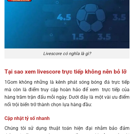
Livescore có nghĩa là gì?
Tại sao xem livescore trực tiếp không nên bỏ lỡ
1Gom không những là kênh phát sóng bóng đá trực tiếp
mà còn là điểm truy cập hoàn hảo để xem trực tiếp của
hàng trăm trận đấu mỗi ngày. Dưới đây là một vài ưu điểm
nổi trội biến trở thành chọn lựa hàng đầu:
Cập nhật tỷ số nhanh
Chúng tôi sử dụng thuật toán hiện đại nhằm bảo đảm