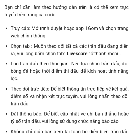
Bạn chỉ cần làm theo hướng dẫn trên là có thể xem trực
tuyến trên trang cá cược:
Truy cập: Mở trình duyệt hoặc app 1Gom và chọn trang
web chính thống.
Chọn tab : Muốn theo dõi tất cả các trận đấu đang diễn
ra, vui lòng bấm chọn tab”
Livescore
“ở thanh menu.
Lọc trận đấu theo thời gian: Nếu lựa chọn trận đấu, đội
bóng đá hoặc thời điểm thi đấu để kích hoạt tính năng
lọc.
Theo dõi trực tiếp: Để biết thông tin trực tiếp về kết quả,
điểm số và nhận xét trực tuyến, vui lòng nhấn theo dõi
trận đấu.
Đặt thông báo: Để biết cập nhật về ghi bàn thắng hoặc
tỷ số trận đấu, vui lòng sử dụng chức năng báo cáo.
Không chỉ giúp bạn xem lại toàn bộ diễn biến trận đấu