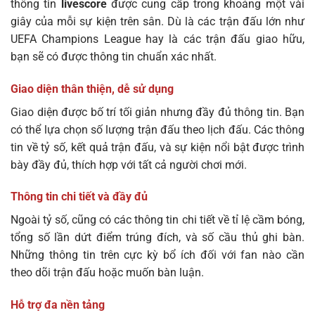
thông tin
livescore
được cung cấp trong khoảng một vài
giây của mỗi sự kiện trên sân. Dù là các trận đấu lớn như
UEFA Champions League hay là các trận đấu giao hữu,
bạn sẽ có được thông tin chuẩn xác nhất.
Giao diện thân thiện, dễ sử dụng
Giao diện được bố trí tối giản nhưng đầy đủ thông tin. Bạn
có thể lựa chọn số lượng trận đấu theo lịch đấu. Các thông
tin về tỷ số, kết quả trận đấu, và sự kiện nổi bật được trình
bày đầy đủ, thích hợp với tất cả người chơi mới.
Thông tin chi tiết và đầy đủ
Ngoài tỷ số, cũng có các thông tin chi tiết về tỉ lệ cầm bóng,
tổng số lần dứt điểm trúng đích, và số cầu thủ ghi bàn.
Những thông tin trên cực kỳ bổ ích đối với fan nào cần
theo dõi trận đấu hoặc muốn bàn luận.
Hỗ trợ đa nền tảng