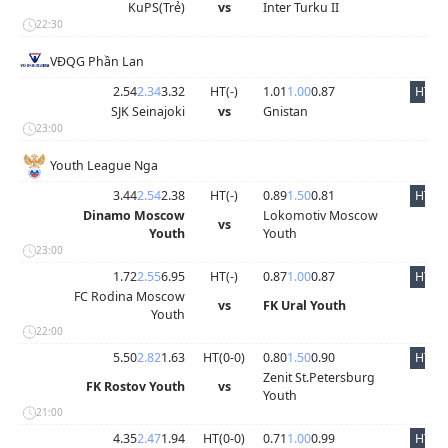
KuPS(Trẻ)
vs
Inter Turku II
22:30
VĐQG Phần Lan
2.54
2.34
3.32
HT(
-
)
1.01
1.00
0.87
HT
SJK Seinajoki
vs
Gnistan
23:00
Youth League Nga
3.44
2.54
2.38
HT(
-
)
0.89
1.50
0.81
HT
Dinamo Moscow
Lokomotiv Moscow
vs
Youth
Youth
23:00
1.72
2.55
6.95
HT(
-
)
0.87
1.00
0.87
HT
FC Rodina Moscow
vs
FK Ural Youth
Youth
22:00
5.50
2.82
1.63
HT(
0
-
0
)
0.80
1.50
0.90
HT
Zenit St.Petersburg
FK Rostov Youth
vs
Youth
21:00
4.35
2.47
1.94
HT(
0
-
0
)
0.71
1.00
0.99
HT