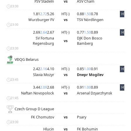
FSV Stadeln
vs
ASV Cham
23:30
1.81
2.72
5.26
HT(
-
)
0.88
1.50
0.78
HT
Wurzburger FV
vs
TSV Nördlingen
23:30
2.69
2.64
2.67
HT(
-
)
0.77
1.50
0.89
HT
SV Fortuna
DJK Don Bosco
vs
Regensburg
Bamberg
23:30
VĐQG Belarus
2.42
2.16
4.10
HT(
-
)
0.85
1.00
0.91
HT
Slavia Mozyr
vs
Dnepr Mogilev
23:45
3.44
2.09
2.68
HT(
-
)
0.91
1.00
0.89
HT
Naftan Novopolock
vs
Arsenal Dzyarzhynsk
21:45
Czech Group D League
FK Chomutov
vs
Psary
23:30
Hlucin
vs
FK Bohumin