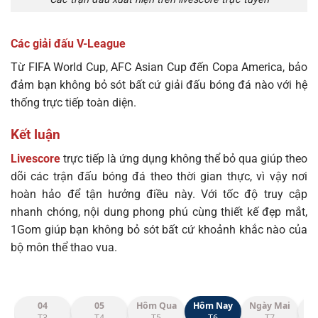
Các giải đấu V-League
Từ FIFA World Cup, AFC Asian Cup đến Copa America, bảo
đảm bạn không bỏ sót bất cứ giải đấu bóng đá nào với hệ
thống trực tiếp toàn diện.
Kết luận
Livescore
trực tiếp là ứng dụng không thể bỏ qua giúp theo
dõi các trận đấu bóng đá theo thời gian thực, vì vậy nơi
hoàn hảo để tận hưởng điều này. Với tốc độ truy cập
nhanh chóng, nội dung phong phú cùng thiết kế đẹp mắt,
1Gom giúp bạn không bỏ sót bất cứ khoảnh khắc nào của
bộ môn thể thao vua.
04
05
Hôm Qua
Hôm Nay
Ngày Mai
T3
T4
T5
T6
T7